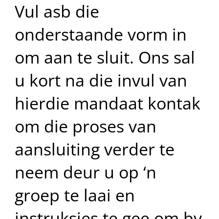
Skip
Vul asb die
to
content
onderstaande vorm in
om aan te sluit. Ons sal
u kort na die invul van
hierdie mandaat kontak
om die proses van
aansluiting verder te
neem deur u op ‘n
groep te laai en
instruksies te gee om by