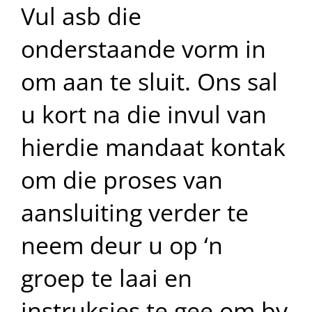
Skip
Vul asb die
to
content
onderstaande vorm in
om aan te sluit. Ons sal
u kort na die invul van
hierdie mandaat kontak
om die proses van
aansluiting verder te
neem deur u op ‘n
groep te laai en
instruksies te gee om by