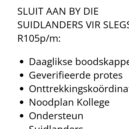
Skip
SLUIT AAN BY DIE
to
content
SUIDLANDERS VIR SLEG
R105p/m:
Daaglikse boodskapp
Geverifieerde protes
Onttrekkingskoördina
Noodplan Kollege
Ondersteun