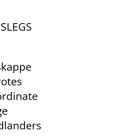
 SLEGS
skappe
rotes
ördinate
ge
dlanders