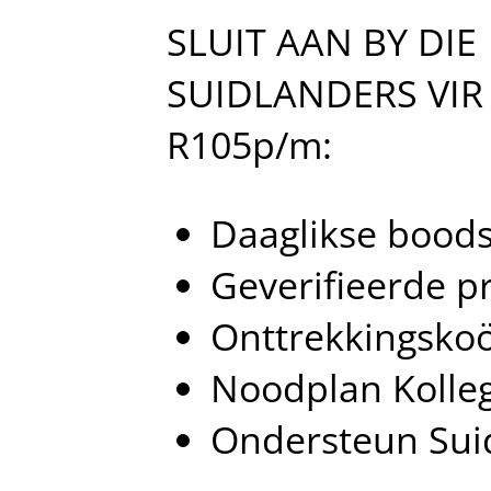
Skip
SLUIT AAN BY DIE
to
content
SUIDLANDERS VIR
R105p/m:
Daaglikse bood
Geverifieerde p
Onttrekkingsko
Noodplan Kolle
Ondersteun Sui